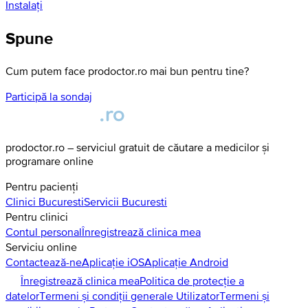
Instalați
Spune
Cum putem face prodoctor.ro mai bun pentru tine?
Participă la sondaj
prodoctor.ro – serviciul gratuit de căutare a medicilor și
programare online
Pentru pacienți
Clinici
Bucuresti
Servicii
Bucuresti
Pentru clinici
Contul personal
Înregistrează clinica mea
Serviciu online
Contactează-ne
Aplicație iOS
Aplicație Android
Înregistrează clinica mea
Politica de protecție a
datelor
Termeni și condiții generale Utilizator
Termeni și