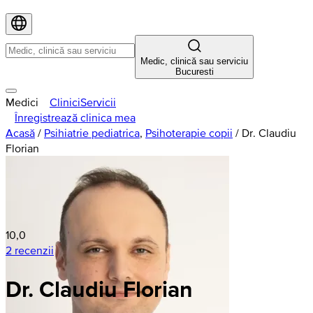
Medic, clinică sau serviciu
Bucuresti
Medici
Clinici
Servicii
Înregistrează clinica mea
Acasă
/
Psihiatrie pediatrica
,
Psihoterapie copii
/
Dr. Claudiu
Florian
10,0
2 recenzii
Dr. Claudiu Florian