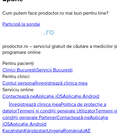
Cum putem face prodoctor.ro mai bun pentru tine?
Participă la sondaj
prodoctor.ro – serviciul gratuit de căutare a medicilor și
programare online
Pentru pacienți
Clinici
Bucuresti
Servicii
Bucuresti
Pentru clinici
Contul personal
Înregistrează clinica mea
Serviciu online
Contactează-ne
Aplicație iOS
Aplicație Android
Înregistrează clinica mea
Politica de protecție a
datelor
Termeni și condiții generale Utilizator
Termeni și
condiții generale Partener
Contactează-ne
Aplicație
iOS
Aplicație Android
Kazahstan
Kârgâzstan
Ungaria
România
UAE