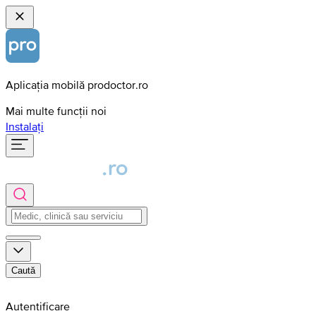
Aplicația mobilă prodoctor.ro
Mai multe funcții noi
Instalați
Caută
Autentificare