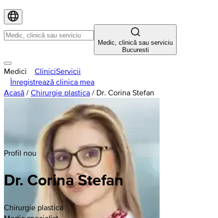
Medic, clinică sau serviciu
Bucuresti
Medici
Clinici
Servicii
Înregistrează clinica mea
Acasă
/
Chirurgie plastica
/
Dr. Corina Stefan
Profil nou
Dr. Corina Stefan
Chirurgie plastica
Medic specialist