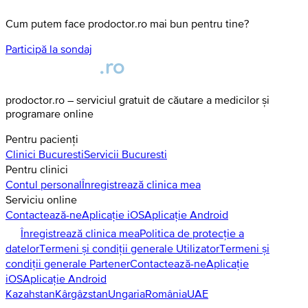
Cum putem face prodoctor.ro mai bun pentru tine?
Participă la sondaj
prodoctor.ro – serviciul gratuit de căutare a medicilor și
programare online
Pentru pacienți
Clinici
Bucuresti
Servicii
Bucuresti
Pentru clinici
Contul personal
Înregistrează clinica mea
Serviciu online
Contactează-ne
Aplicație iOS
Aplicație Android
Înregistrează clinica mea
Politica de protecție a
datelor
Termeni și condiții generale Utilizator
Termeni și
condiții generale Partener
Contactează-ne
Aplicație
iOS
Aplicație Android
Kazahstan
Kârgâzstan
Ungaria
România
UAE