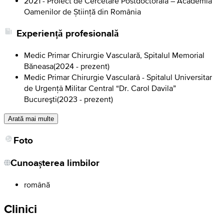
2021 - Proiect de Cercetare Postdoctorală – Academia
Oamenilor de Știință din România
Experiență profesională
Medic Primar Chirurgie Vasculară, Spitalul Memorial
Băneasa
(
2024 - prezent
)
Medic Primar Chirurgie Vascularǎ - Spitalul Universitar
de Urgențǎ Militar Central “Dr. Carol Davila”
Bucureşti
(
2023 - prezent
)
Arată mai multe
Foto
Cunoașterea limbilor
română
Clinici