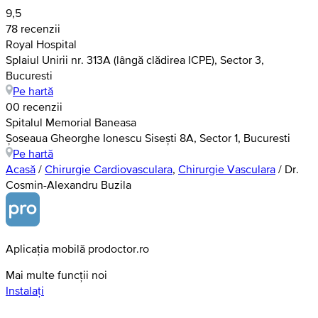
9,5
78 recenzii
Royal Hospital
Splaiul Unirii nr. 313A (lângă clădirea ICPE), Sector 3,
Bucuresti
Pe hartă
0
0 recenzii
Spitalul Memorial Baneasa
Șoseaua Gheorghe Ionescu Sisești 8A, Sector 1, Bucuresti
Pe hartă
Acasă
/
Chirurgie Cardiovasculara
,
Chirurgie Vasculara
/
Dr.
Cosmin-Alexandru Buzila
Aplicația mobilă prodoctor.ro
Mai multe funcții noi
Instalați