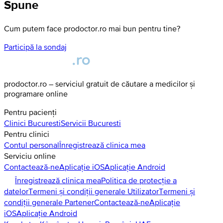
Spune
Cum putem face prodoctor.ro mai bun pentru tine?
Participă la sondaj
prodoctor.ro – serviciul gratuit de căutare a medicilor și
programare online
Pentru pacienți
Clinici
Bucuresti
Servicii
Bucuresti
Pentru clinici
Contul personal
Înregistrează clinica mea
Serviciu online
Contactează-ne
Aplicație iOS
Aplicație Android
Înregistrează clinica mea
Politica de protecție a
datelor
Termeni și condiții generale Utilizator
Termeni și
condiții generale Partener
Contactează-ne
Aplicație
iOS
Aplicație Android