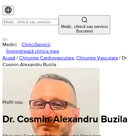
Medic, clinică sau serviciu
Bucuresti
Medici
Clinici
Servicii
Înregistrează clinica mea
Acasă
/
Chirurgie Cardiovasculara
,
Chirurgie Vasculara
/
Dr.
Cosmin-Alexandru Buzila
Profil nou
Dr. Cosmin-Alexandru Buzila
Chirurgie Cardiovasculara, Chirurgie Vasculara