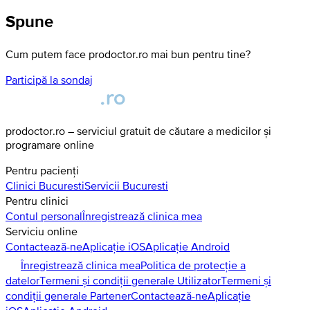
Spune
Cum putem face prodoctor.ro mai bun pentru tine?
Participă la sondaj
prodoctor.ro – serviciul gratuit de căutare a medicilor și
programare online
Pentru pacienți
Clinici
Bucuresti
Servicii
Bucuresti
Pentru clinici
Contul personal
Înregistrează clinica mea
Serviciu online
Contactează-ne
Aplicație iOS
Aplicație Android
Înregistrează clinica mea
Politica de protecție a
datelor
Termeni și condiții generale Utilizator
Termeni și
condiții generale Partener
Contactează-ne
Aplicație