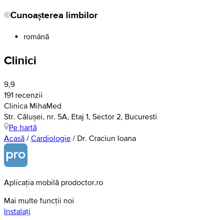
Cunoașterea limbilor
română
Clinici
9,9
191 recenzii
Clinica MihaMed
Str. Călușei, nr. 5A, Etaj 1, Sector 2, Bucuresti
Pe hartă
Acasă
/
Cardiologie
/
Dr. Craciun Ioana
Aplicația mobilă prodoctor.ro
Mai multe funcții noi
Instalați