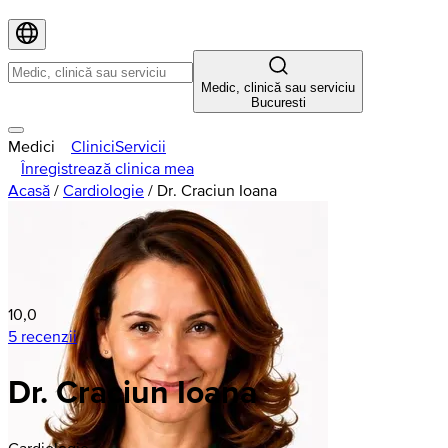
Medic, clinică sau serviciu
Bucuresti
Medici
Clinici
Servicii
Înregistrează clinica mea
Acasă
/
Cardiologie
/
Dr. Craciun Ioana
10,0
5 recenzii
Dr. Craciun Ioana
Cardiologie