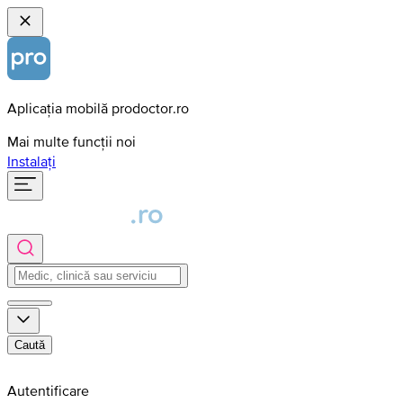
Aplicația mobilă prodoctor.ro
Mai multe funcții noi
Instalați
Caută
Autentificare