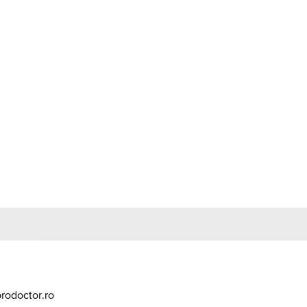
n
prodoctor.ro