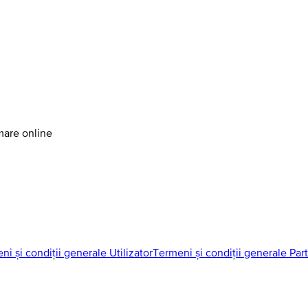
amare online
ni și condiții generale Utilizator
Termeni și condiții generale Par