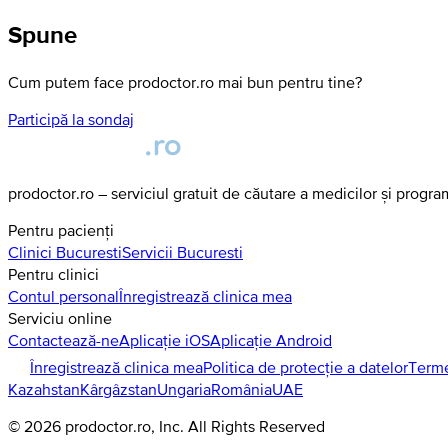
Spune
Cum putem face prodoctor.ro mai bun pentru tine?
Participă la sondaj
prodoctor.ro – serviciul gratuit de căutare a medicilor și progr
Pentru pacienți
Clinici
Bucuresti
Servicii
Bucuresti
Pentru clinici
Contul personal
Înregistrează clinica mea
Serviciu online
Contactează-ne
Aplicație iOS
Aplicație Android
Înregistrează clinica mea
Politica de protecție a datelor
Terme
Kazahstan
Kârgâzstan
Ungaria
România
UAE
©
2026
prodoctor.ro
, Inc. All Rights Reserved