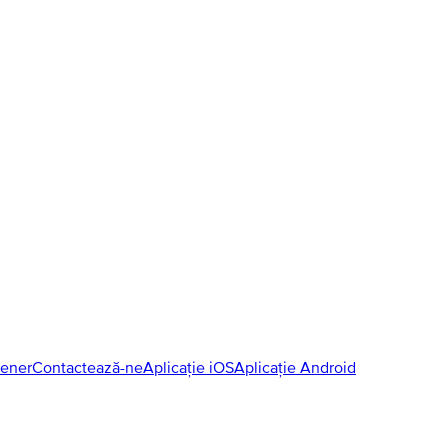
tener
Contactează-ne
Aplicație iOS
Aplicație Android