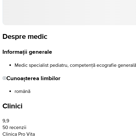
Despre medic
Informații generale
Medic specialist pediatru, competență ecografie general
Cunoașterea limbilor
română
Clinici
9,9
50 recenzii
Clinica Pro Vita