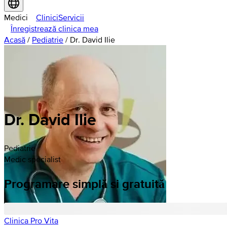
Medici
Clinici
Servicii
Înregistrează clinica mea
Acasă
/
Pediatrie
/
Dr. David Ilie
Dr. David Ilie
Pediatrie
Medic specialist
Programare simplă si gratuită
Clinica Pro Vita