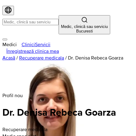
Medic, clinică sau serviciu
Bucuresti
Medici
Clinici
Servicii
Înregistrează clinica mea
Acasă
/
Recuperare medicala
/
Dr. Denisa Rebeca Goarza
Profil nou
Dr. Denisa Rebeca Goarza
Recuperare medicala
Medic specialist