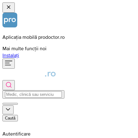
Aplicația mobilă prodoctor.ro
Mai multe funcții noi
Instalați
Caută
Autentificare