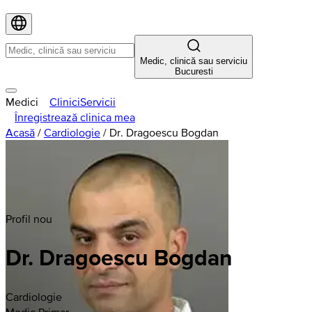
Medic, clinică sau serviciu
Bucuresti
Medici
Clinici
Servicii
Înregistrează clinica mea
Acasă
/
Cardiologie
/
Dr. Dragoescu Bogdan
Profil nou
Dr. Dragoescu Bogdan
Cardiologie
Medic Primar