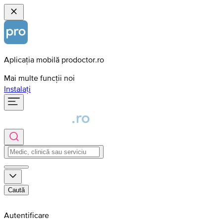
Aplicația mobilă prodoctor.ro
Mai multe funcții noi
Instalați
Caută
Autentificare