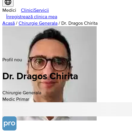
Medici
Clinici
Servicii
Înregistrează clinica mea
Acasă
/
Chirurgie Generala
/
Dr. Dragos Chirita
Profil nou
Dr. Dragos Chirita
Chirurgie Generala
Medic Primar