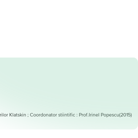
or Klatskin ; Coordonator stiintific : Prof.Irinel Popescu
(
2015
)