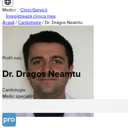
Medici
Clinici
Servicii
Înregistrează clinica mea
Acasă
/
Cardiologie
/
Dr. Dragos Neamtu
Profil nou
Dr. Dragos Neamtu
Cardiologie
Medic specialist