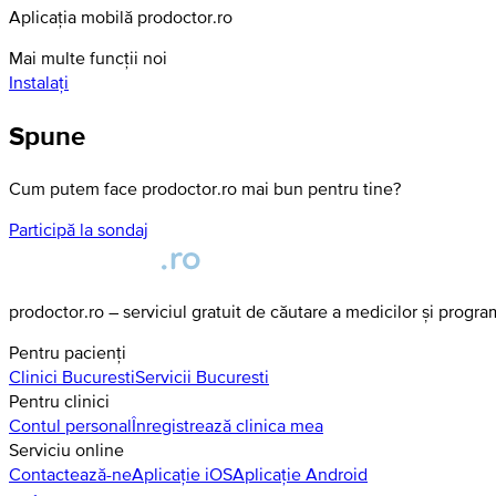
Aplicația mobilă prodoctor.ro
Mai multe funcții noi
Instalați
Spune
Cum putem face prodoctor.ro mai bun pentru tine?
Participă la sondaj
prodoctor.ro – serviciul gratuit de căutare a medicilor și progr
Pentru pacienți
Clinici
Bucuresti
Servicii
Bucuresti
Pentru clinici
Contul personal
Înregistrează clinica mea
Serviciu online
Contactează-ne
Aplicație iOS
Aplicație Android