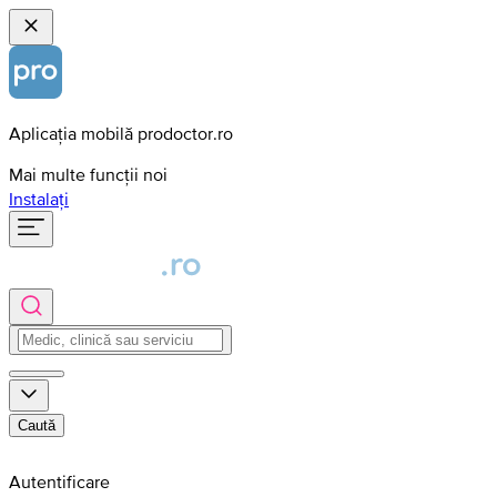
Aplicația mobilă prodoctor.ro
Mai multe funcții noi
Instalați
Caută
Autentificare