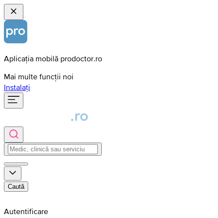
Aplicația mobilă prodoctor.ro
Mai multe funcții noi
Instalați
Caută
Autentificare