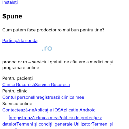
Instalați
Spune
Cum putem face prodoctor.ro mai bun pentru tine?
Participă la sondaj
prodoctor.ro – serviciul gratuit de căutare a medicilor și
programare online
Pentru pacienți
Clinici
Bucuresti
Servicii
Bucuresti
Pentru clinici
Contul personal
Înregistrează clinica mea
Serviciu online
Contactează-ne
Aplicație iOS
Aplicație Android
Înregistrează clinica mea
Politica de protecție a
datelor
Termeni și condiții generale Utilizator
Termeni și