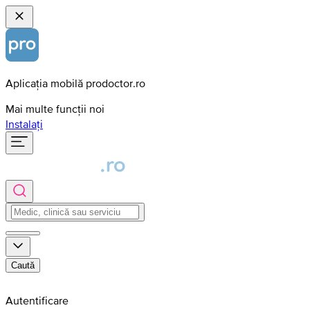
Aplicația mobilă prodoctor.ro
Mai multe funcții noi
Instalați
Caută
Autentificare