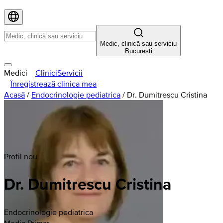
Medic, clinică sau serviciu
Bucuresti
Medici
Clinici
Servicii
Înregistrează clinica mea
Acasă
/
Endocrinologie pediatrica
/
Dr. Dumitrescu Cristina
Profil nou
Dr. Dumitrescu Cristina
Endocrinologie pediatrica
Medic Primar