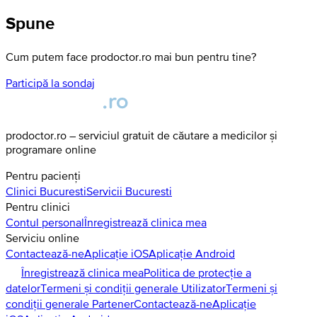
Spune
Cum putem face prodoctor.ro mai bun pentru tine?
Participă la sondaj
prodoctor.ro – serviciul gratuit de căutare a medicilor și
programare online
Pentru pacienți
Clinici
Bucuresti
Servicii
Bucuresti
Pentru clinici
Contul personal
Înregistrează clinica mea
Serviciu online
Contactează-ne
Aplicație iOS
Aplicație Android
Înregistrează clinica mea
Politica de protecție a
datelor
Termeni și condiții generale Utilizator
Termeni și
condiții generale Partener
Contactează-ne
Aplicație