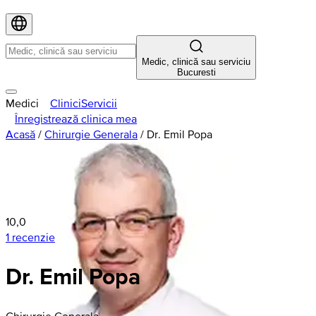
Medic, clinică sau serviciu
Bucuresti
Medici
Clinici
Servicii
Înregistrează clinica mea
Acasă
/
Chirurgie Generala
/
Dr. Emil Popa
10,0
1 recenzie
Dr. Emil Popa
Chirurgie Generala