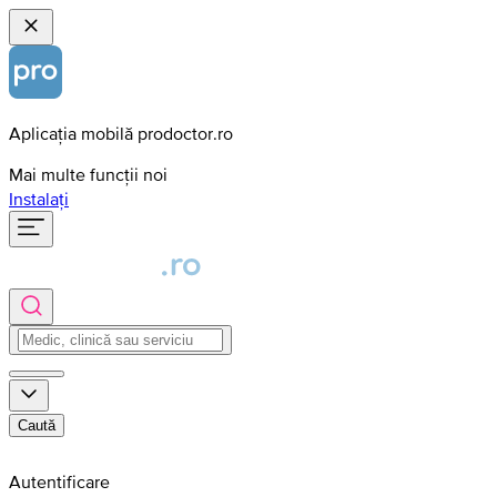
Aplicația mobilă prodoctor.ro
Mai multe funcții noi
Instalați
Caută
Autentificare