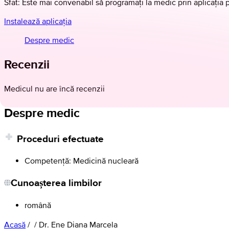
Sfat: Este mai convenabil să programați la medic prin aplicația 
Instalează aplicația
Despre medic
Recenzii
Medicul nu are încă recenzii
Despre medic
Proceduri efectuate
Competență: Medicină nucleară
Cunoașterea limbilor
română
Acasă
/
/
Dr. Ene Diana Marcela