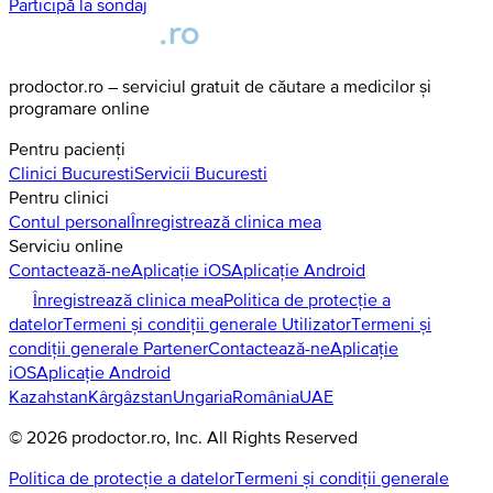
Participă la sondaj
prodoctor.ro – serviciul gratuit de căutare a medicilor și
programare online
Pentru pacienți
Clinici
Bucuresti
Servicii
Bucuresti
Pentru clinici
Contul personal
Înregistrează clinica mea
Serviciu online
Contactează-ne
Aplicație iOS
Aplicație Android
Înregistrează clinica mea
Politica de protecție a
datelor
Termeni și condiții generale Utilizator
Termeni și
condiții generale Partener
Contactează-ne
Aplicație
iOS
Aplicație Android
Kazahstan
Kârgâzstan
Ungaria
România
UAE
©
2026
prodoctor.ro
, Inc. All Rights Reserved
Politica de protecție a datelor
Termeni și condiții generale