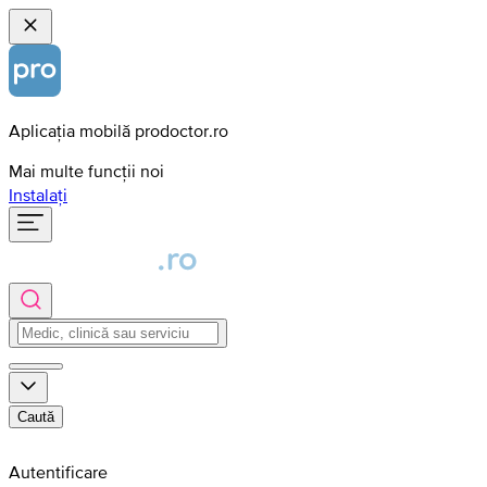
Aplicația mobilă prodoctor.ro
Mai multe funcții noi
Instalați
Caută
Autentificare