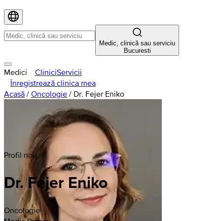
Medic, clinică sau serviciu
Bucuresti
Medici
Clinici
Servicii
Înregistrează clinica mea
Acasă
/
Oncologie
/
Dr. Fejer Eniko
Profil nou
Dr. Fejer Eniko
Oncologie
Medic Primar