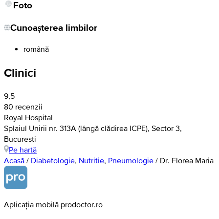
Foto
Cunoașterea limbilor
română
Clinici
9,5
80 recenzii
Royal Hospital
Splaiul Unirii nr. 313A (lângă clădirea ICPE), Sector 3,
Bucuresti
Pe hartă
Acasă
/
Diabetologie
,
Nutritie
,
Pneumologie
/
Dr. Florea Maria
Aplicația mobilă prodoctor.ro