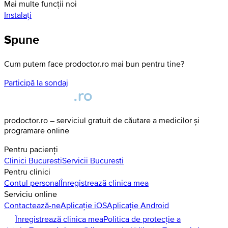
Mai multe funcții noi
Instalați
Spune
Cum putem face prodoctor.ro mai bun pentru tine?
Participă la sondaj
prodoctor.ro – serviciul gratuit de căutare a medicilor și
programare online
Pentru pacienți
Clinici
Bucuresti
Servicii
Bucuresti
Pentru clinici
Contul personal
Înregistrează clinica mea
Serviciu online
Contactează-ne
Aplicație iOS
Aplicație Android
Înregistrează clinica mea
Politica de protecție a