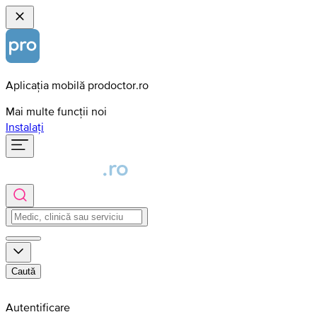
Aplicația mobilă prodoctor.ro
Mai multe funcții noi
Instalați
Caută
Autentificare