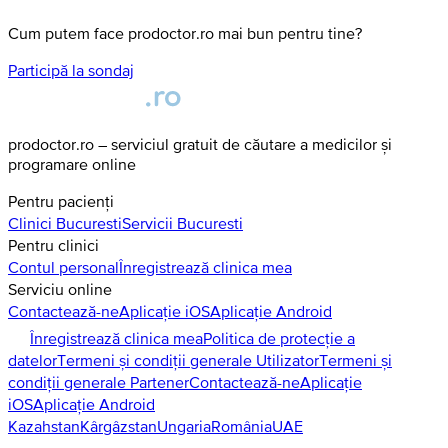
Cum putem face prodoctor.ro mai bun pentru tine?
Participă la sondaj
prodoctor.ro – serviciul gratuit de căutare a medicilor și
programare online
Pentru pacienți
Clinici
Bucuresti
Servicii
Bucuresti
Pentru clinici
Contul personal
Înregistrează clinica mea
Serviciu online
Contactează-ne
Aplicație iOS
Aplicație Android
Înregistrează clinica mea
Politica de protecție a
datelor
Termeni și condiții generale Utilizator
Termeni și
condiții generale Partener
Contactează-ne
Aplicație
iOS
Aplicație Android
Kazahstan
Kârgâzstan
Ungaria
România
UAE