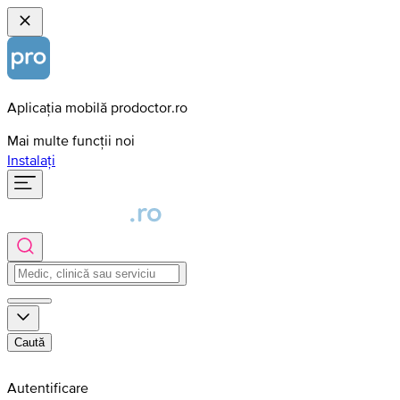
Aplicația mobilă prodoctor.ro
Mai multe funcții noi
Instalați
Caută
Autentificare