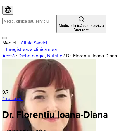
Medic, clinică sau serviciu
Bucuresti
Medici
Clinici
Servicii
Înregistrează clinica mea
Acasă
/
Diabetologie
,
Nutritie
/
Dr. Florentiu Ioana-Diana
9,7
4 recenzii
Dr. Florentiu Ioana-Diana
Diabetologie, Nutritie