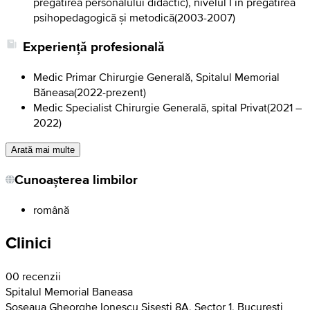
pregătirea personalului didactic), nivelul I în pregătirea
psihopedagogică și metodică
(
2003-2007
)
Experiență profesională
Medic Primar Chirurgie Generală, Spitalul Memorial
Băneasa
(
2022-prezent
)
Medic Specialist Chirurgie Generală, spital Privat
(
2021 –
2022
)
Arată mai multe
Cunoașterea limbilor
română
Clinici
0
0 recenzii
Spitalul Memorial Baneasa
Șoseaua Gheorghe Ionescu Sisești 8A, Sector 1, Bucuresti