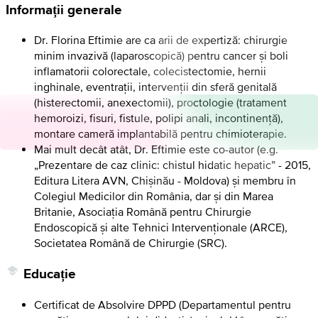
Informații generale
Dr. Florina Eftimie are ca arii de expertiză: chirurgie
minim invazivă (laparoscopică) pentru cancer și boli
inflamatorii colorectale, colecistectomie, hernii
inghinale, eventraţii, intervenţii din sferă genitală
(histerectomii, anexectomii), proctologie (tratament
hemoroizi, fisuri, fistule, polipi anali, incontinenţă),
montare cameră implantabilă pentru chimioterapie.
Mai mult decât atât, Dr. Eftimie este co-autor (e.g.
„Prezentare de caz clinic: chistul hidatic hepatic” - 2015,
Editura Litera AVN, Chișinău - Moldova) și membru în
Colegiul Medicilor din România, dar și din Marea
Britanie, Asociaţia Română pentru Chirurgie
Endoscopică și alte Tehnici Intervenţionale (ARCE),
Societatea Română de Chirurgie (SRC).
Educație
Certificat de Absolvire DPPD (Departamentul pentru