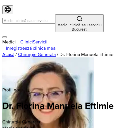
Medic, clinică sau serviciu
Bucuresti
Medici
Clinici
Servicii
Înregistrează clinica mea
Acasă
/
Chirurgie Generala
/
Dr. Florina Manuela Eftimie
Profil nou
Dr. Florina Manuela Eftimie
Chirurgie Generala
Medic specialist