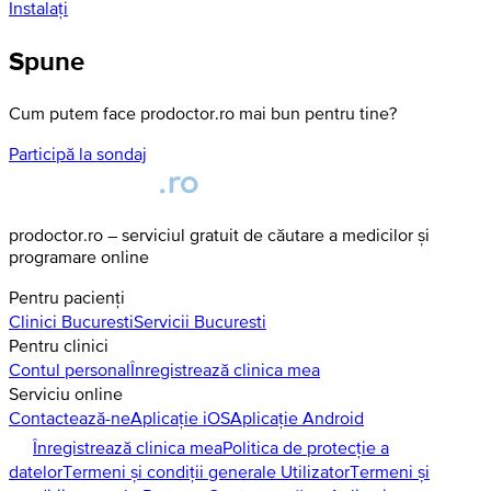
Instalați
Spune
Cum putem face prodoctor.ro mai bun pentru tine?
Participă la sondaj
prodoctor.ro – serviciul gratuit de căutare a medicilor și
programare online
Pentru pacienți
Clinici
Bucuresti
Servicii
Bucuresti
Pentru clinici
Contul personal
Înregistrează clinica mea
Serviciu online
Contactează-ne
Aplicație iOS
Aplicație Android
Înregistrează clinica mea
Politica de protecție a
datelor
Termeni și condiții generale Utilizator
Termeni și