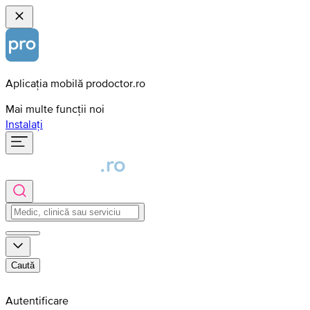
Aplicația mobilă prodoctor.ro
Mai multe funcții noi
Instalați
Caută
Autentificare