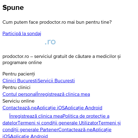
Spune
Cum putem face prodoctor.ro mai bun pentru tine?
Participă la sondaj
prodoctor.ro – serviciul gratuit de căutare a medicilor și
programare online
Pentru pacienți
Clinici
Bucuresti
Servicii
Bucuresti
Pentru clinici
Contul personal
Înregistrează clinica mea
Serviciu online
Contactează-ne
Aplicație iOS
Aplicație Android
Înregistrează clinica mea
Politica de protecție a
datelor
Termeni și condiții generale Utilizator
Termeni și
condiții generale Partener
Contactează-ne
Aplicație
iOS
Aplicație Android