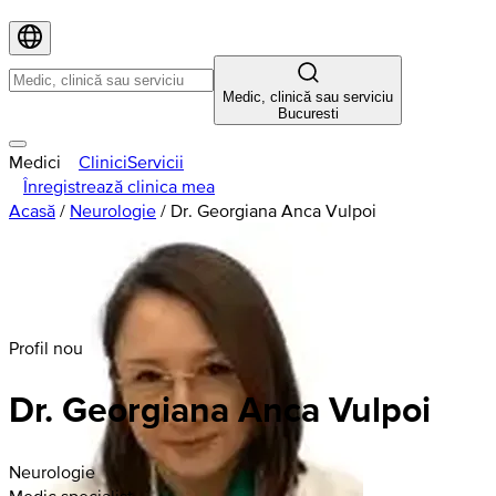
Medic, clinică sau serviciu
Bucuresti
Medici
Clinici
Servicii
Înregistrează clinica mea
Acasă
/
Neurologie
/
Dr. Georgiana Anca Vulpoi
Profil nou
Dr. Georgiana Anca Vulpoi
Neurologie
Medic specialist