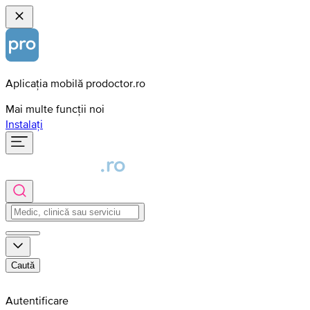
Aplicația mobilă prodoctor.ro
Mai multe funcții noi
Instalați
Caută
Autentificare