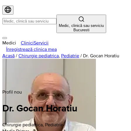
Medic, clinică sau serviciu
Bucuresti
Medici
Clinici
Servicii
Înregistrează clinica mea
Acasă
/
Chirurgie pediatrica
,
Pediatrie
/
Dr. Gocan Horatiu
Profil nou
Dr. Gocan Horatiu
Chirurgie pediatrica, Pediatrie
Medic Primar