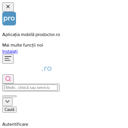
Aplicația mobilă prodoctor.ro
Mai multe funcții noi
Instalați
Caută
Autentificare