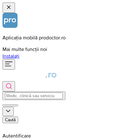
Aplicația mobilă prodoctor.ro
Mai multe funcții noi
Instalați
Caută
Autentificare