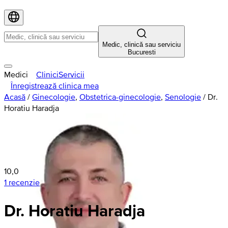
Medic, clinică sau serviciu
Bucuresti
Medici
Clinici
Servicii
Înregistrează clinica mea
Acasă
/
Ginecologie
,
Obstetrica-ginecologie
,
Senologie
/
Dr.
Horatiu Haradja
10,0
1 recenzie
Dr. Horatiu Haradja