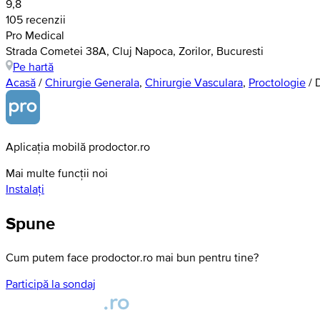
9,8
105 recenzii
Pro Medical
Strada Cometei 38A, Cluj Napoca, Zorilor, Bucuresti
Pe hartă
Acasă
/
Chirurgie Generala
,
Chirurgie Vasculara
,
Proctologie
/
Aplicația mobilă prodoctor.ro
Mai multe funcții noi
Instalați
Spune
Cum putem face prodoctor.ro mai bun pentru tine?
Participă la sondaj