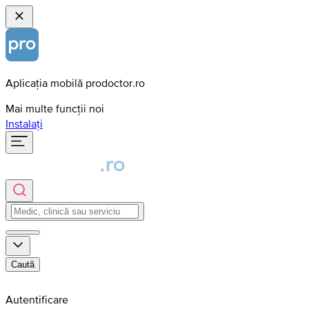
Aplicația mobilă prodoctor.ro
Mai multe funcții noi
Instalați
Caută
Autentificare