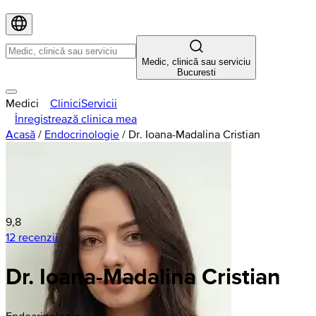
Medic, clinică sau serviciu
Bucuresti
Medici
Clinici
Servicii
Înregistrează clinica mea
Acasă
/
Endocrinologie
/
Dr. Ioana-Madalina Cristian
9,8
12 recenzii
Dr. Ioana-Madalina Cristian
Endocrinologie