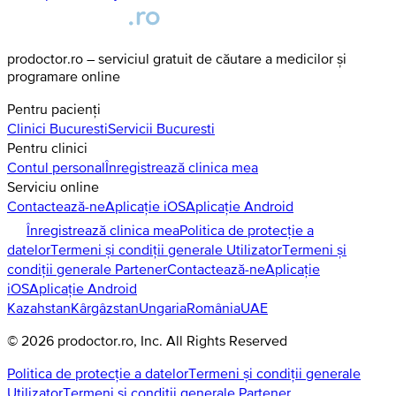
prodoctor.ro – serviciul gratuit de căutare a medicilor și
programare online
Pentru pacienți
Clinici
Bucuresti
Servicii
Bucuresti
Pentru clinici
Contul personal
Înregistrează clinica mea
Serviciu online
Contactează-ne
Aplicație iOS
Aplicație Android
Înregistrează clinica mea
Politica de protecție a
datelor
Termeni și condiții generale Utilizator
Termeni și
condiții generale Partener
Contactează-ne
Aplicație
iOS
Aplicație Android
Kazahstan
Kârgâzstan
Ungaria
România
UAE
©
2026
prodoctor.ro
, Inc. All Rights Reserved
Politica de protecție a datelor
Termeni și condiții generale
Utilizator
Termeni și condiții generale Partener