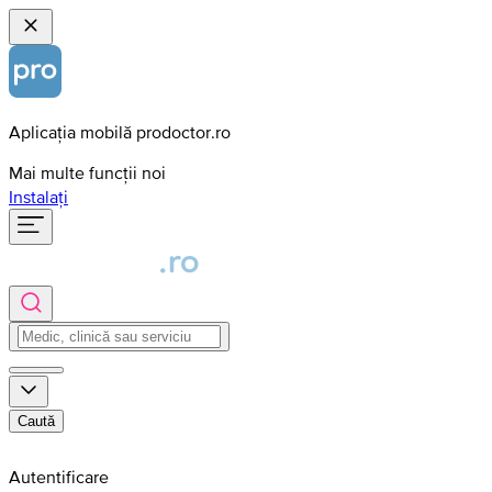
Aplicația mobilă prodoctor.ro
Mai multe funcții noi
Instalați
Caută
Autentificare