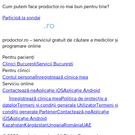
Cum putem face prodoctor.ro mai bun pentru tine?
Participă la sondaj
prodoctor.ro – serviciul gratuit de căutare a medicilor și
programare online
Pentru pacienți
Clinici
Bucuresti
Servicii
Bucuresti
Pentru clinici
Contul personal
Înregistrează clinica mea
Serviciu online
Contactează-ne
Aplicație iOS
Aplicație Android
Înregistrează clinica mea
Politica de protecție a
datelor
Termeni și condiții generale Utilizator
Termeni și
condiții generale Partener
Contactează-ne
Aplicație
iOS
Aplicație Android
Kazahstan
Kârgâzstan
Ungaria
România
UAE