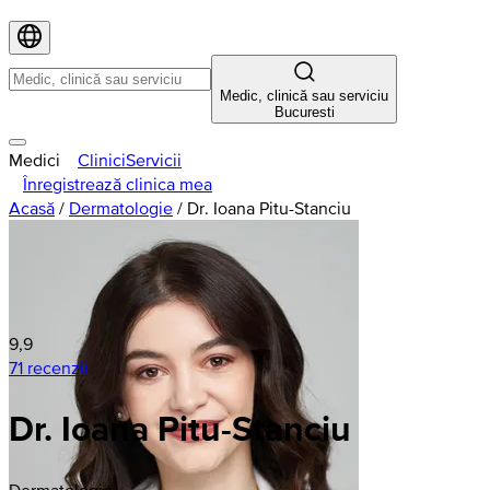
Medic, clinică sau serviciu
Bucuresti
Medici
Clinici
Servicii
Înregistrează clinica mea
Acasă
/
Dermatologie
/
Dr. Ioana Pitu-Stanciu
9,9
71 recenzii
Dr. Ioana Pitu-Stanciu
Dermatologie