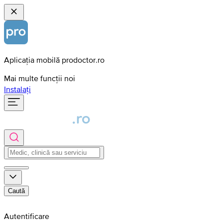
Aplicația mobilă prodoctor.ro
Mai multe funcții noi
Instalați
Caută
Autentificare