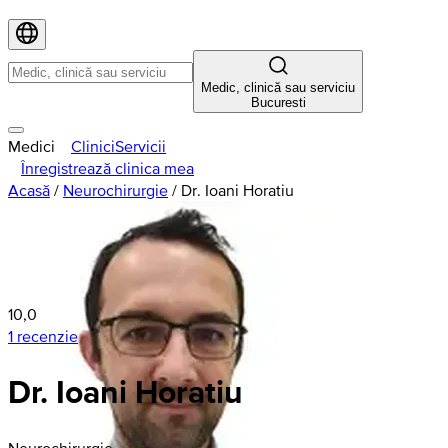
Medic, clinică sau serviciu
Bucuresti
Medici
Clinici
Servicii
Înregistrează clinica mea
Acasă
/
Neurochirurgie
/
Dr. Ioani Horatiu
10,0
1 recenzie
Dr. Ioani Horatiu
Neurochirurgie