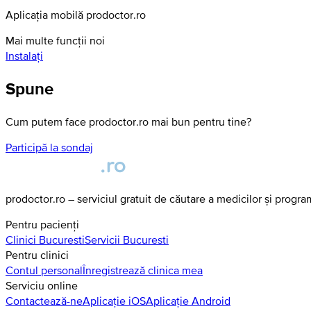
Aplicația mobilă prodoctor.ro
Mai multe funcții noi
Instalați
Spune
Cum putem face prodoctor.ro mai bun pentru tine?
Participă la sondaj
prodoctor.ro – serviciul gratuit de căutare a medicilor și progr
Pentru pacienți
Clinici
Bucuresti
Servicii
Bucuresti
Pentru clinici
Contul personal
Înregistrează clinica mea
Serviciu online
Contactează-ne
Aplicație iOS
Aplicație Android