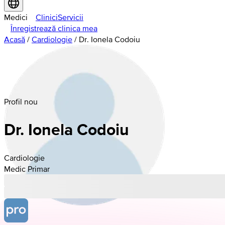
Medici
Clinici
Servicii
Înregistrează clinica mea
Acasă
/
Cardiologie
/
Dr. Ionela Codoiu
Profil nou
Dr. Ionela Codoiu
Cardiologie
Medic Primar