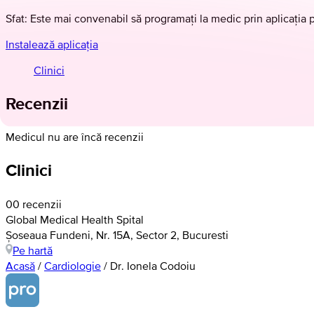
Sfat: Este mai convenabil să programați la medic prin aplicația 
Instalează aplicația
Clinici
Recenzii
Medicul nu are încă recenzii
Clinici
0
0 recenzii
Global Medical Health Spital
Șoseaua Fundeni, Nr. 15A, Sector 2, Bucuresti
Pe hartă
Acasă
/
Cardiologie
/
Dr. Ionela Codoiu