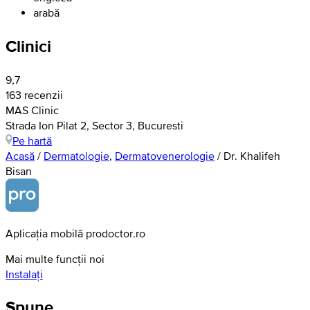
arabă
Clinici
9,7
163 recenzii
MAS Clinic
Strada Ion Pilat 2, Sector 3, Bucuresti
Pe hartă
Acasă
/
Dermatologie
,
Dermatovenerologie
/
Dr. Khalifeh
Bisan
Aplicația mobilă prodoctor.ro
Mai multe funcții noi
Instalați
Spune