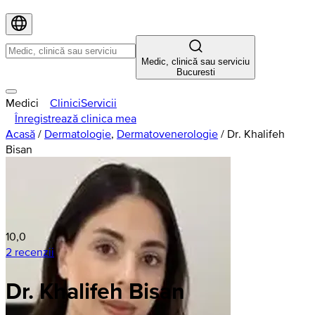
Medic, clinică sau serviciu
Bucuresti
Medici
Clinici
Servicii
Înregistrează clinica mea
Acasă
/
Dermatologie
,
Dermatovenerologie
/
Dr. Khalifeh
Bisan
10,0
2 recenzii
Dr. Khalifeh Bisan