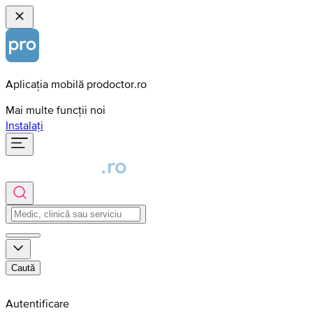
Aplicația mobilă prodoctor.ro
Mai multe funcții noi
Instalați
Caută
Autentificare