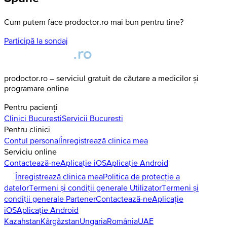
Cum putem face prodoctor.ro mai bun pentru tine?
Participă la sondaj
prodoctor.ro – serviciul gratuit de căutare a medicilor și
programare online
Pentru pacienți
Clinici
Bucuresti
Servicii
Bucuresti
Pentru clinici
Contul personal
Înregistrează clinica mea
Serviciu online
Contactează-ne
Aplicație iOS
Aplicație Android
Înregistrează clinica mea
Politica de protecție a
datelor
Termeni și condiții generale Utilizator
Termeni și
condiții generale Partener
Contactează-ne
Aplicație
iOS
Aplicație Android
Kazahstan
Kârgâzstan
Ungaria
România
UAE