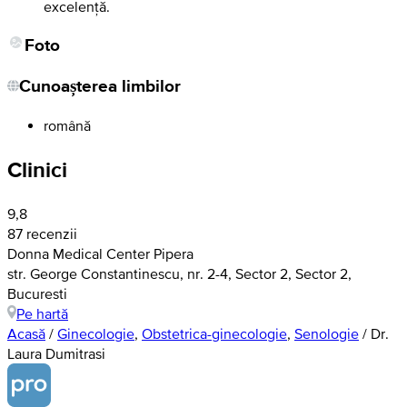
excelență.
Foto
Cunoașterea limbilor
română
Clinici
9,8
87 recenzii
Donna Medical Center Pipera
str. George Constantinescu, nr. 2-4, Sector 2, Sector 2,
Bucuresti
Pe hartă
Acasă
/
Ginecologie
,
Obstetrica-ginecologie
,
Senologie
/
Dr.
Laura Dumitrasi