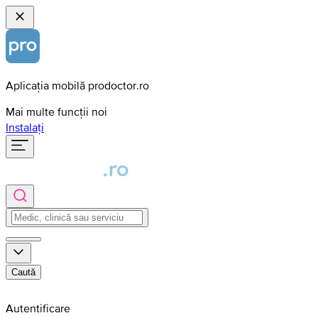
Aplicația mobilă prodoctor.ro
Mai multe funcții noi
Instalați
Caută
Autentificare