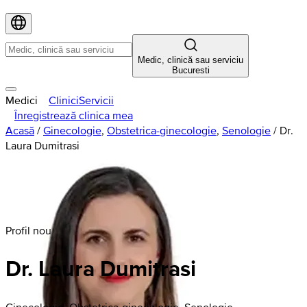
Medic, clinică sau serviciu
Bucuresti
Medici
Clinici
Servicii
Înregistrează clinica mea
Acasă
/
Ginecologie
,
Obstetrica-ginecologie
,
Senologie
/
Dr.
Laura Dumitrasi
Profil nou
Dr. Laura Dumitrasi
Ginecologie, Obstetrica-ginecologie, Senologie