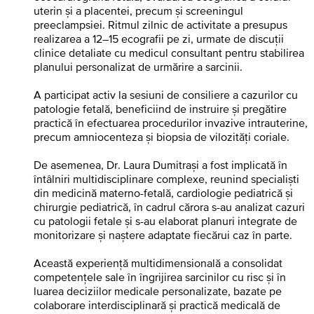
uterin și a placentei, precum și screeningul
preeclampsiei. Ritmul zilnic de activitate a presupus
realizarea a 12–15 ecografii pe zi, urmate de discuții
clinice detaliate cu medicul consultant pentru stabilirea
planului personalizat de urmărire a sarcinii.
A participat activ la sesiuni de consiliere a cazurilor cu
patologie fetală, beneficiind de instruire și pregătire
practică în efectuarea procedurilor invazive intrauterine,
precum amniocenteza și biopsia de vilozități coriale.
De asemenea, Dr. Laura Dumitrași a fost implicată în
întâlniri multidisciplinare complexe, reunind specialiști
din medicină materno-fetală, cardiologie pediatrică și
chirurgie pediatrică, în cadrul cărora s-au analizat cazuri
cu patologii fetale și s-au elaborat planuri integrate de
monitorizare și naștere adaptate fiecărui caz în parte.
Această experiență multidimensională a consolidat
competențele sale în îngrijirea sarcinilor cu risc și în
luarea deciziilor medicale personalizate, bazate pe
colaborare interdisciplinară și practică medicală de