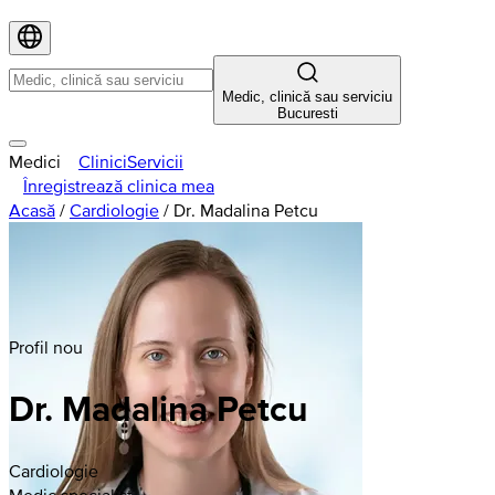
Medic, clinică sau serviciu
Bucuresti
Medici
Clinici
Servicii
Înregistrează clinica mea
Acasă
/
Cardiologie
/
Dr. Madalina Petcu
Profil nou
Dr. Madalina Petcu
Cardiologie
Medic specialist