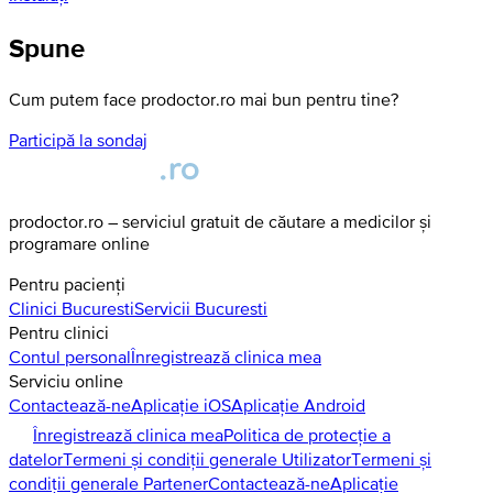
Spune
Cum putem face prodoctor.ro mai bun pentru tine?
Participă la sondaj
prodoctor.ro – serviciul gratuit de căutare a medicilor și
programare online
Pentru pacienți
Clinici
Bucuresti
Servicii
Bucuresti
Pentru clinici
Contul personal
Înregistrează clinica mea
Serviciu online
Contactează-ne
Aplicație iOS
Aplicație Android
Înregistrează clinica mea
Politica de protecție a
datelor
Termeni și condiții generale Utilizator
Termeni și
condiții generale Partener
Contactează-ne
Aplicație