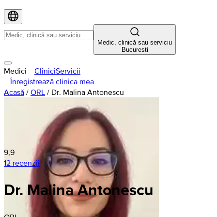
Medic, clinică sau serviciu
Bucuresti
Medici
Clinici
Servicii
Înregistrează clinica mea
Acasă
/
ORL
/
Dr. Malina Antonescu
9,9
12 recenzii
Dr. Malina Antonescu
ORL