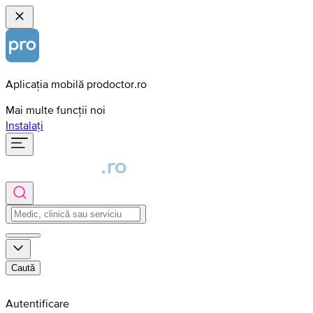
Aplicația mobilă prodoctor.ro
Mai multe funcții noi
Instalați
Caută
Autentificare