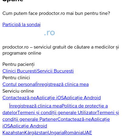
Cum putem face prodoctor.ro mai bun pentru tine?
Participă la sondaj
prodoctor.ro – serviciul gratuit de căutare a medicilor și
programare online
Pentru pacienți
Clinici
Bucuresti
Servicii
Bucuresti
Pentru clinici
Contul personal
Înregistrează clinica mea
Serviciu online
Contactează-ne
Aplicație iOS
Aplicație Android
Înregistrează clinica mea
Politica de protecție a
datelor
Termeni și condiții generale Utilizator
Termeni și
condiții generale Partener
Contactează-ne
Aplicație
iOS
Aplicație Android
Kazahstan
Kârgâzstan
Ungaria
România
UAE