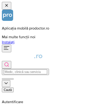
Aplicația mobilă prodoctor.ro
Mai multe funcții noi
Instalați
Caută
Autentificare