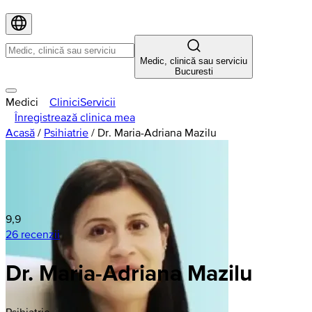
Medic, clinică sau serviciu
Bucuresti
Medici
Clinici
Servicii
Înregistrează clinica mea
Acasă
/
Psihiatrie
/
Dr. Maria-Adriana Mazilu
9,9
26 recenzii
Dr. Maria-Adriana Mazilu
Psihiatrie