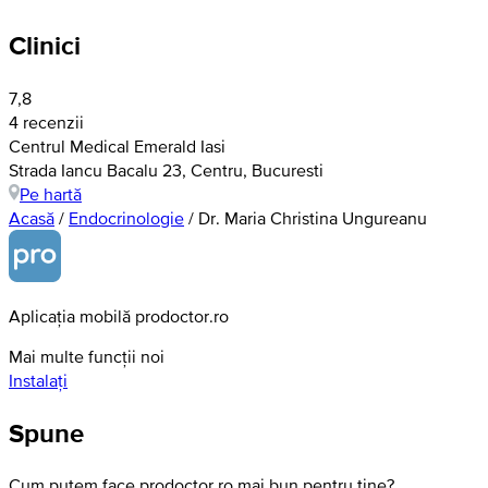
Clinici
7,8
4 recenzii
Centrul Medical Emerald Iasi
Strada Iancu Bacalu 23, Centru, Bucuresti
Pe hartă
Acasă
/
Endocrinologie
/
Dr. Maria Christina Ungureanu
Aplicația mobilă prodoctor.ro
Mai multe funcții noi
Instalați
Spune
Cum putem face prodoctor.ro mai bun pentru tine?