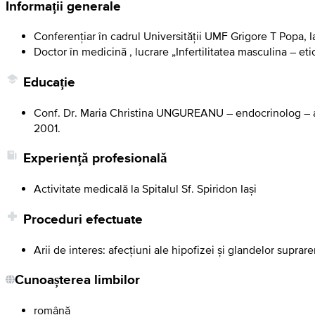
Informații generale
Conferențiar în cadrul Universității UMF Grigore T Popa, Ia
Doctor în medicină , lucrare „Infertilitatea masculina – et
Educație
Conf. Dr. Maria Christina UNGUREANU – endocrinolog – abs
2001.
Experiență profesională
Activitate medicală la Spitalul Sf. Spiridon Iași
Proceduri efectuate
Arii de interes: afecțiuni ale hipofizei și glandelor suprar
Cunoașterea limbilor
română