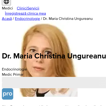
Medici
Clinici
Servicii
Înregistrează clinica mea
Acasă
/
Endocrinologie
/
Dr. Maria Christina Ungureanu
Dr. Maria Christina Ungurean
Endocrinologie
Medic Primar