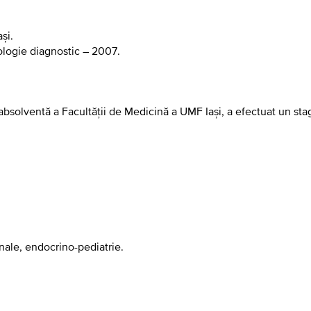
și.
iologie diagnostic – 2007.
olventă a Facultății de Medicină a UMF Iași, a efectuat un stagi
enale, endocrino-pediatrie.