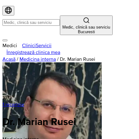
Medic, clinică sau serviciu
Bucuresti
Medici
Clinici
Servicii
Înregistrează clinica mea
Acasă
/
Medicina interna
/
Dr. Marian Rusei
10,0
1 recenzie
Dr. Marian Rusei
Medicina interna