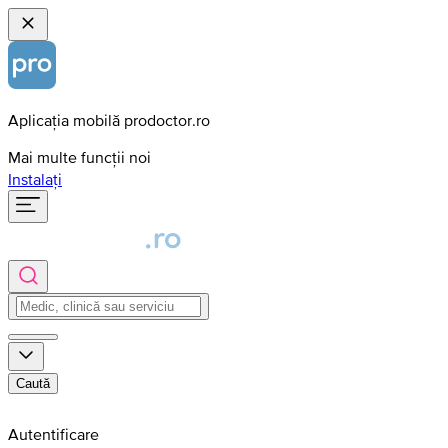
Aplicația mobilă prodoctor.ro
Mai multe funcții noi
Instalați
Caută
Autentificare