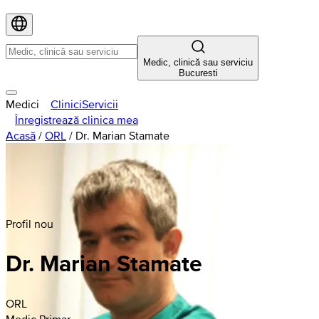
Medic, clinică sau serviciu
Bucuresti
Medici
Clinici
Servicii
Înregistrează clinica mea
Acasă
/
ORL
/
Dr. Marian Stamate
Profil nou
Dr. Marian Stamate
ORL
Medic Primar