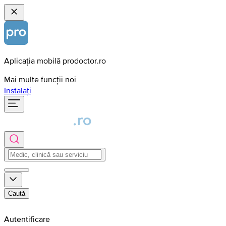
Aplicația mobilă prodoctor.ro
Mai multe funcții noi
Instalați
Caută
Autentificare