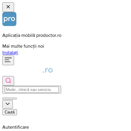
Aplicația mobilă prodoctor.ro
Mai multe funcții noi
Instalați
Caută
Autentificare