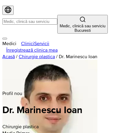
Medic, clinică sau serviciu
Bucuresti
Medici
Clinici
Servicii
Înregistrează clinica mea
Acasă
/
Chirurgie plastica
/
Dr. Marinescu Ioan
Profil nou
Dr. Marinescu Ioan
Chirurgie plastica
Medic Primar