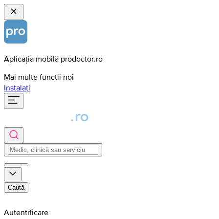
Aplicația mobilă prodoctor.ro
Mai multe funcții noi
Instalați
Caută
Autentificare