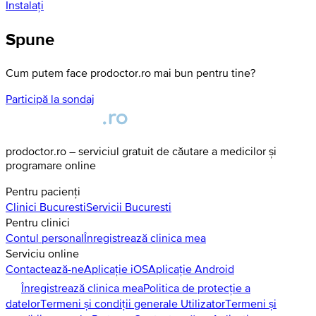
Instalați
Spune
Cum putem face prodoctor.ro mai bun pentru tine?
Participă la sondaj
prodoctor.ro – serviciul gratuit de căutare a medicilor și
programare online
Pentru pacienți
Clinici
Bucuresti
Servicii
Bucuresti
Pentru clinici
Contul personal
Înregistrează clinica mea
Serviciu online
Contactează-ne
Aplicație iOS
Aplicație Android
Înregistrează clinica mea
Politica de protecție a
datelor
Termeni și condiții generale Utilizator
Termeni și