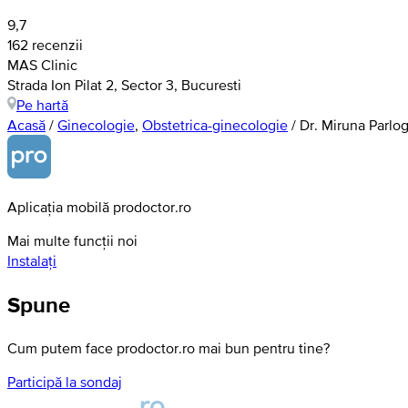
9,7
162 recenzii
MAS Clinic
Strada Ion Pilat 2, Sector 3, Bucuresti
Pe hartă
Acasă
/
Ginecologie
,
Obstetrica-ginecologie
/
Dr. Miruna Parlo
Aplicația mobilă prodoctor.ro
Mai multe funcții noi
Instalați
Spune
Cum putem face prodoctor.ro mai bun pentru tine?
Participă la sondaj