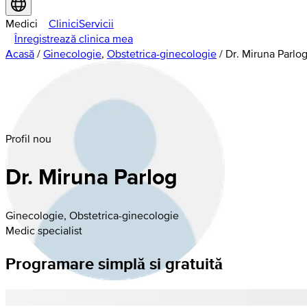
Medici
Clinici
Servicii
Înregistrează clinica mea
Acasă
/
Ginecologie
,
Obstetrica-ginecologie
/
Dr. Miruna Parlo
Profil nou
Dr. Miruna Parlog
Ginecologie, Obstetrica-ginecologie
Medic specialist
Programare simplă si gratuită