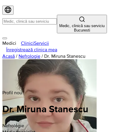
Medic, clinică sau serviciu
Bucuresti
Medici
Clinici
Servicii
Înregistrează clinica mea
Acasă
/
Nefrologie
/
Dr. Miruna Stanescu
Profil nou
Dr. Miruna Stanescu
Nefrologie
Medic specialist