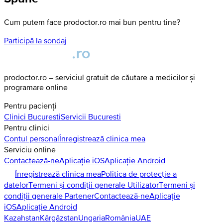
Cum putem face prodoctor.ro mai bun pentru tine?
Participă la sondaj
prodoctor.ro – serviciul gratuit de căutare a medicilor și
programare online
Pentru pacienți
Clinici
Bucuresti
Servicii
Bucuresti
Pentru clinici
Contul personal
Înregistrează clinica mea
Serviciu online
Contactează-ne
Aplicație iOS
Aplicație Android
Înregistrează clinica mea
Politica de protecție a
datelor
Termeni și condiții generale Utilizator
Termeni și
condiții generale Partener
Contactează-ne
Aplicație
iOS
Aplicație Android
Kazahstan
Kârgâzstan
Ungaria
România
UAE