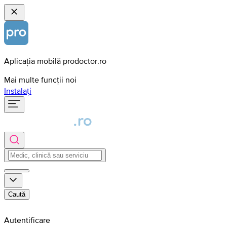
Aplicația mobilă prodoctor.ro
Mai multe funcții noi
Instalați
Caută
Autentificare