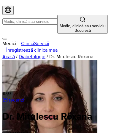
Medic, clinică sau serviciu
Bucuresti
Medici
Clinici
Servicii
Înregistrează clinica mea
Acasă
/
Diabetologie
/
Dr. Mitulescu Roxana
10,0
29 recenzii
Dr. Mitulescu Roxana
Diabetologie