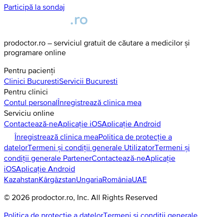
Participă la sondaj
prodoctor.ro – serviciul gratuit de căutare a medicilor și
programare online
Pentru pacienți
Clinici
Bucuresti
Servicii
Bucuresti
Pentru clinici
Contul personal
Înregistrează clinica mea
Serviciu online
Contactează-ne
Aplicație iOS
Aplicație Android
Înregistrează clinica mea
Politica de protecție a
datelor
Termeni și condiții generale Utilizator
Termeni și
condiții generale Partener
Contactează-ne
Aplicație
iOS
Aplicație Android
Kazahstan
Kârgâzstan
Ungaria
România
UAE
©
2026
prodoctor.ro
, Inc. All Rights Reserved
Politica de protecție a datelor
Termeni și condiții generale