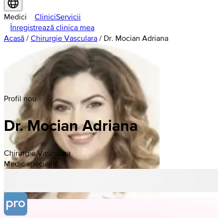
Medici
Clinici
Servicii
Înregistrează clinica mea
Acasă
/
Chirurgie Vasculara
/
Dr. Mocian Adriana
Profil nou
Dr. Mocian Adriana
Chirurgie Vasculara
Medic specialist