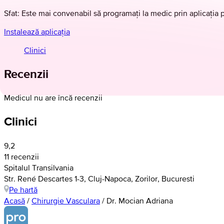
Sfat: Este mai convenabil să programați la medic prin aplicația 
Instalează aplicația
Clinici
Recenzii
Medicul nu are încă recenzii
Clinici
9,2
11 recenzii
Spitalul Transilvania
Str. René Descartes 1-3, Cluj-Napoca, Zorilor, Bucuresti
Pe hartă
Acasă
/
Chirurgie Vasculara
/
Dr. Mocian Adriana