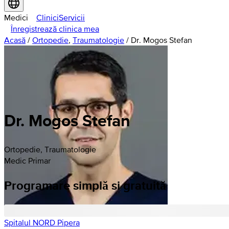
Medici
Clinici
Servicii
Înregistrează clinica mea
Acasă
/
Ortopedie
,
Traumatologie
/
Dr. Mogos Stefan
Dr. Mogos Stefan
Ortopedie, Traumatologie
Medic Primar
Programare simplă si gratuită
Spitalul NORD Pipera