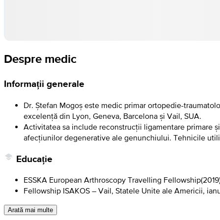
Despre medic
Informații generale
Dr. Ștefan Mogoș este medic primar ortopedie-traumatologie
excelență din Lyon, Geneva, Barcelona și Vail, SUA.
Activitatea sa include reconstrucții ligamentare primare și d
afecțiunilor degenerative ale genunchiului. Tehnicile utili
Educație
ESSKA European Arthroscopy Travelling Fellowship
(
2019
Fellowship ISAKOS – Vail, Statele Unite ale Americii, ian
Arată mai multe