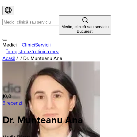
Medic, clinică sau serviciu
Bucuresti
Medici
Clinici
Servicii
Înregistrează clinica mea
Acasă
/
/
Dr. Munteanu Ana
10,0
6 recenzii
Dr. Munteanu Ana
Medic Primar