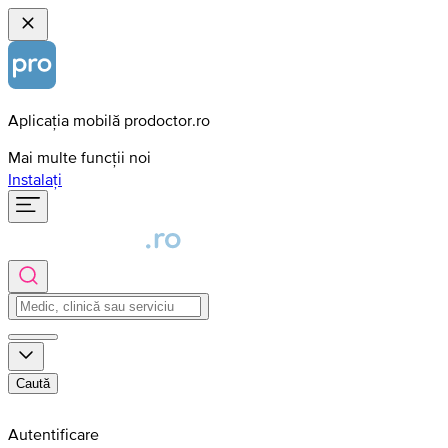
Aplicația mobilă prodoctor.ro
Mai multe funcții noi
Instalați
Caută
Autentificare