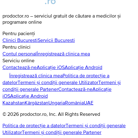
prodoctor.ro – serviciul gratuit de căutare a medicilor și
programare online
Pentru pacienți
Clinici
Bucuresti
Servicii
Bucuresti
Pentru clinici
Contul personal
Înregistrează clinica mea
Serviciu online
Contactează-ne
Aplicație iOS
Aplicație Android
Înregistrează clinica mea
Politica de protecție a
datelor
Termeni și condiții generale Utilizator
Termeni și
condiții generale Partener
Contactează-ne
Aplicație
iOS
Aplicație Android
Kazahstan
Kârgâzstan
Ungaria
România
UAE
©
2026
prodoctor.ro
, Inc. All Rights Reserved
Politica de protecție a datelor
Termeni și condiții generale
Utilizator
Termeni și condiții generale Partener