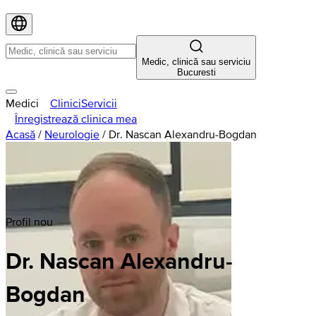
Medic, clinică sau serviciu
Bucuresti
Medici
Clinici
Servicii
Înregistrează clinica mea
Acasă
/
Neurologie
/
Dr. Nascan Alexandru-Bogdan
Profil nou
Dr. Nascan Alexandru-
Bogdan