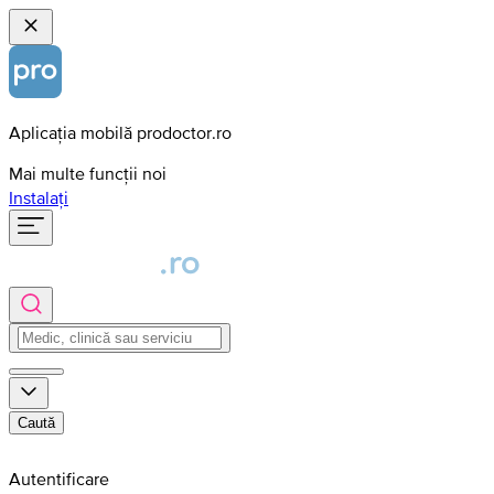
Aplicația mobilă prodoctor.ro
Mai multe funcții noi
Instalați
Caută
Autentificare