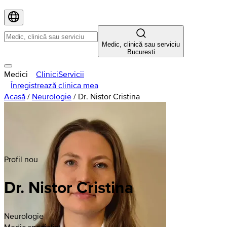
Medic, clinică sau serviciu
Bucuresti
Medici
Clinici
Servicii
Înregistrează clinica mea
Acasă
/
Neurologie
/
Dr. Nistor Cristina
Profil nou
Dr. Nistor Cristina
Neurologie
Medic specialist